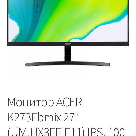
Оформление заказа
Монитор ACER
K273Ebmix 27″
(UM.HX3EE.E11) IPS, 100