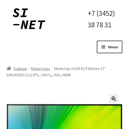
Перейти
Перейти
+7 (3452)
к
к
38 78 31
навигации
содержимому
Меню
Главная
Главная
Мониторы
Монитор ACER K273Ebmix 27″
(UM.HX3EE.E11) IPS, 100 Гц, VGA, HDMI
Контакты
Корзина
Мой аккаунт
Оплата и доставка