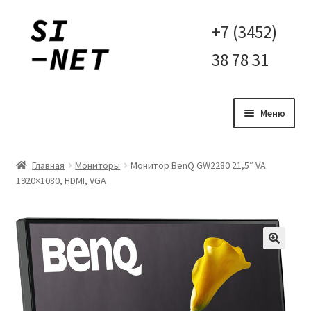
Перейти
Перейти
+7 (3452)
к
к
38 78 31
навигации
содержимому
Меню
Главная
Главная
Мониторы
Монитор BenQ GW2280 21,5″ VA
1920×1080, HDMI, VGA
Контакты
Корзина
Мой аккаунт
Оплата и доставка