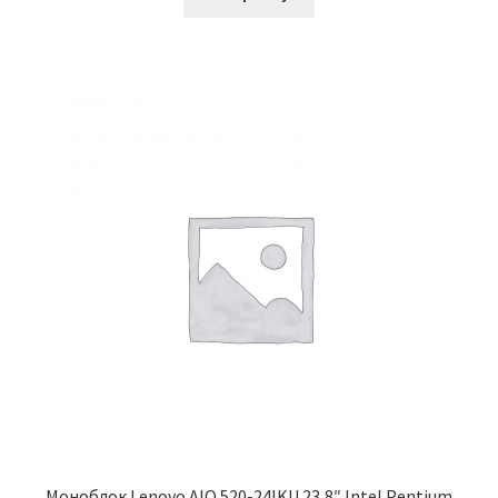
Моноблок Lenovo AIO 520-24IKU 23,8″ Intel Pentium