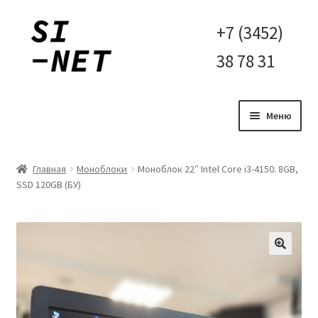
Перейти
Перейти
+7 (3452)
к
к
38 78 31
навигации
содержимому
Меню
Главная
Главная
Моноблоки
Моноблок 22″ Intel Core i3-4150. 8GB,
SSD 120GB (БУ)
Контакты
Корзина
Мой аккаунт
Оплата и доставка