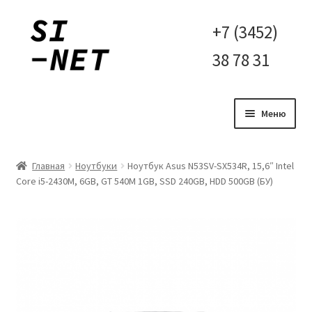
Перейти
Перейти
+7 (3452)
к
к
38 78 31
навигации
содержимому
Меню
Главная
Главная
Ноутбуки
Ноутбук Asus N53SV-SX534R, 15,6″ Intel
Core i5-2430M, 6GB, GT 540M 1GB, SSD 240GB, HDD 500GB (БУ)
Контакты
Корзина
Мой аккаунт
Оплата и доставка