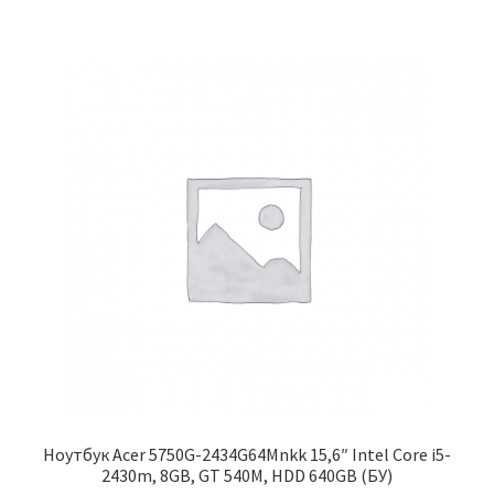
Ноутбук Acer 5750G-2434G64Mnkk 15,6″ Intel Core i5-
2430m, 8GB, GT 540M, HDD 640GB (БУ)